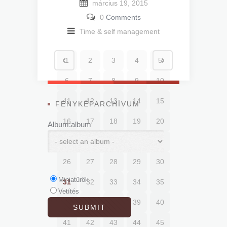
március 19, 2015
0
Comments
Time & self management
1
2
3
4
5
6
7
8
9
10
11
12
13
14
15
FÉNYKÉPARCHÍVUM
16
17
18
19
20
Album:album
21
22
23
24
25
26
27
28
29
30
Miniatűrök
31
32
33
34
35
Vetítés
36
37
38
39
40
41
42
43
44
45