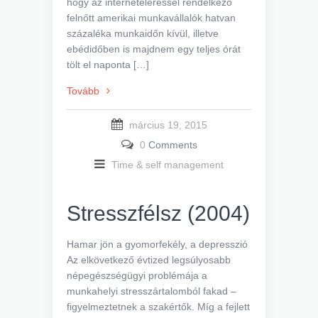
hogy az interneteléréssel rendelkező
felnőtt amerikai munkavállalók hatvan
százaléka munkaidőn kívül, illetve
ebédidőben is majdnem egy teljes órát
tölt el naponta […]
Tovább
március 19, 2015
0
Comments
Time & self management
Stresszfélsz (2004)
Hamar jön a gyomorfekély, a depresszió
Az elkövetkező évtized legsúlyosabb
népegészségügyi problémája a
munkahelyi stresszártalomból fakad –
figyelmeztetnek a szakértők. Míg a fejlett