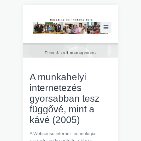
Time & self management
A munkahelyi
internetezés
gyorsabban tesz
függővé, mint a
kávé (2005)
A Websense internet-technológiai
szakértőcég közzétette a Harris