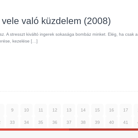
a vele való küzdelem (2008)
z. A stresszt kiváltó ingerek sokasága bombáz minket. Elég, ha csak 
erése, kezelése […]
9
10
11
12
13
14
15
16
17
2
33
34
35
36
37
38
39
40
41