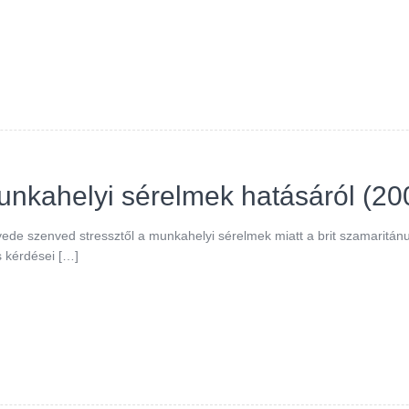
nkahelyi sérelmek hatásáról (20
gyede szenved stressztől a munkahelyi sérelmek miatt a brit szamaritán
s kérdései […]