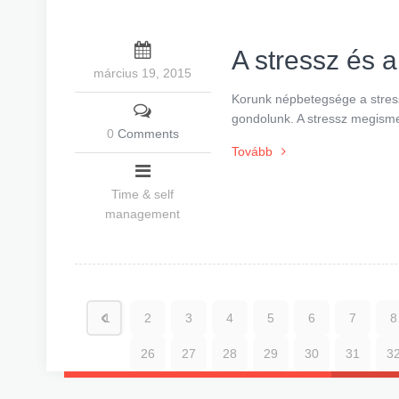
A stressz és 
március 19, 2015
Korunk népbetegsége a stress
gondolunk. A stressz megism
0
Comments
Tovább
Time & self
management
1
2
3
4
5
6
7
8
26
27
28
29
30
31
3