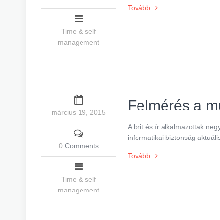
Tovább
Time & self
management
Felmérés a mu
március 19, 2015
A brit és ír alkalmazottak ne
informatikai biztonság aktuáli
0
Comments
Tovább
Time & self
management