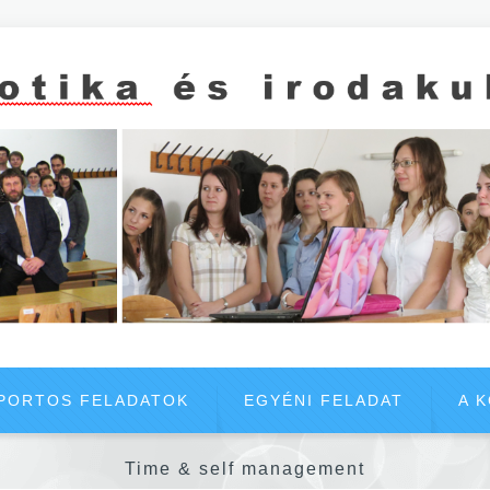
PORTOS FELADATOK
EGYÉNI FELADAT
A 
Time & self management