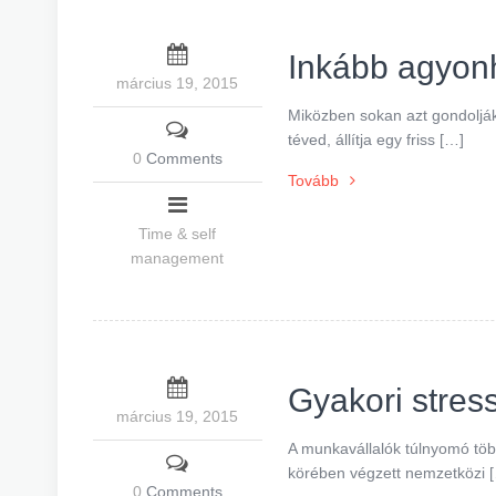
Inkább agyonh
március 19, 2015
Miközben sokan azt gondolják
téved, állítja egy friss […]
0
Comments
Tovább
Time & self
management
Gyakori stres
március 19, 2015
A munkavállalók túlnyomó töb
körében végzett nemzetközi 
0
Comments