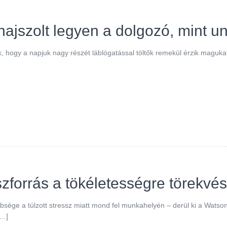
ajszolt legyen a dolgozó, mint u
, hogy a napjuk nagy részét láblógatással töltők remekül érzik maguka
szforrás a tökéletességre törekvé
bsége a túlzott stressz miatt mond fel munkahelyén – derül ki a Wats
[…]