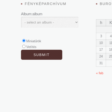
FÉNYKÉPARCHÍVUM
BURO
Album:album
h
3
4
Miniatűrök
10
1
Vetítés
17
1
24
2
31
« feb