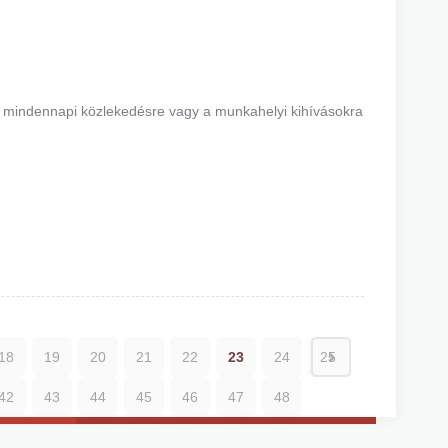
a mindennapi közlekedésre vagy a munkahelyi kihívásokra
18
19
20
21
22
23
24
25
42
43
44
45
46
47
48