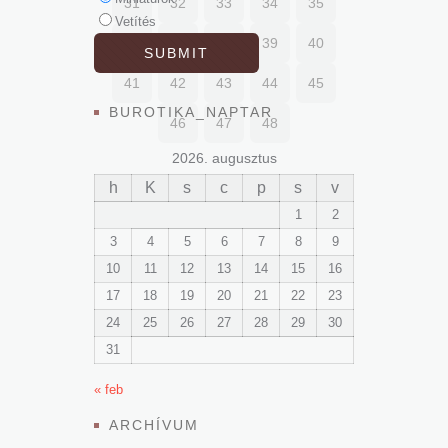
31
32
33
34
35
Vetítés
36
37
38
39
40
41
42
43
44
45
BUROTIKA_NAPTAR
46
47
48
2026. augusztus
h
K
s
c
p
s
v
1
2
3
4
5
6
7
8
9
10
11
12
13
14
15
16
17
18
19
20
21
22
23
24
25
26
27
28
29
30
31
« feb
ARCHÍVUM