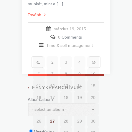
munkát, mint a […]
Tovább
március 19, 2015
0
Comments
Time & self management
1
2
3
4
5
6
7
8
9
10
11
12
13
14
15
FÉNYKÉPARCHÍVUM
16
17
18
19
20
Album:album
21
22
23
24
25
26
27
28
29
30
Miniatűrök