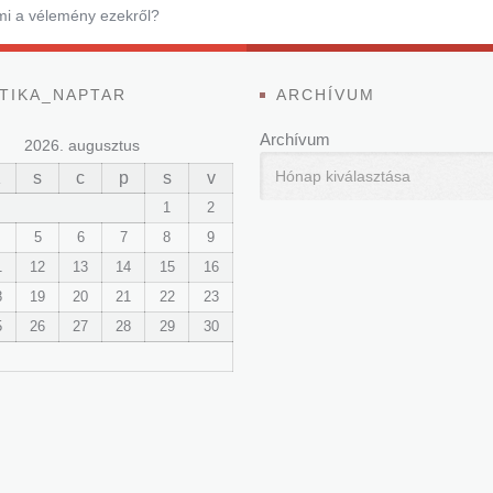
 mi a vélemény ezekről?
TIKA_NAPTAR
ARCHÍVUM
Archívum
2026. augusztus
K
s
c
p
s
v
1
2
5
6
7
8
9
1
12
13
14
15
16
8
19
20
21
22
23
5
26
27
28
29
30