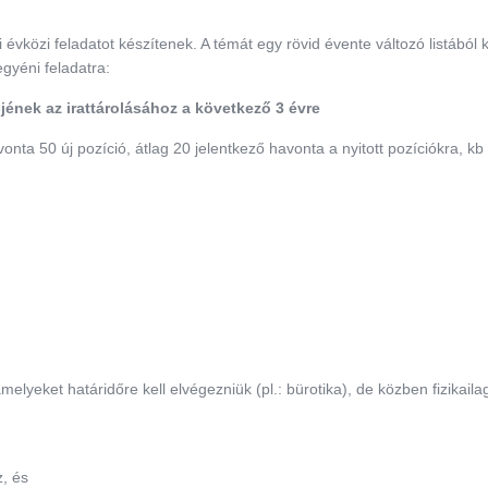
vközi feladatot készítenek. A témát egy rövid évente változó listából ki
gyéni feladatra:
jének az irattárolásához a következő 3 évre
onta 50 új pozíció, átlag 20 jelentkező havonta a nyitott pozíciókra, k
elyeket határidőre kell elvégezniük (pl.: bürotika), de közben fizikaila
, és