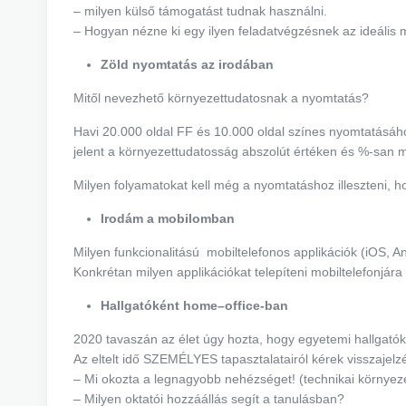
– milyen külső támogatást tudnak használni.
– Hogyan nézne ki egy ilyen feladatvégzésnek az ideális
Zöld nyomtatás az irodában
Mitől nevezhető környezettudatosnak a nyomtatás?
Havi 20.000 oldal FF és 10.000 oldal színes nyomtatásáh
jelent a környezettudatosság abszolút értéken és %-san
Milyen folyamatokat kell még a nyomtatáshoz illeszteni, 
Irodám a mobilomban
Milyen funkcionalitású mobiltelefonos applikációk (iOS, A
Konkrétan milyen applikációkat telepíteni mobiltelefonjára
Hallgatóként
home
–
office
-ban
2020 tavaszán az élet úgy hozta, hogy egyetemi hallgatóké
Az eltelt idő SZEMÉLYES tapasztalatairól kérek visszajelzé
– Mi okozta a legnagyobb nehézséget! (technikai környez
– Milyen oktatói hozzáállás segít a tanulásban?