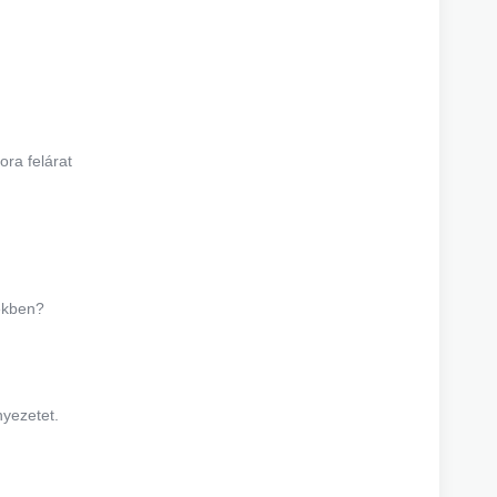
ra felárat
tekben?
nyezetet.