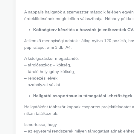
A nappalis hallgatók a szemeszter második felében egyéni é
érdeklődésének megfelelően választhatja. Néhány példa e
Költségterv készítés a hozzánk jelentkezettek CV-
Jellemző mennyiségi adatok : átlag nyitva 120 pozíció, hav
papíralapú, ami 3 db. A4.
A kidolgozáskor megadandó:
– tárolóeszköz – költség,
– tároló hely igény-költség,
– rendezési elvek,
– szabályzat vázlat.
Hallgatói csoportmunka támogatási lehetőségek
Hallgatóként többször kapnak csoportos projektfeladatot am
ritkán találkoznak.
Ismertesse, hogy
– az egyetemi rendszerek milyen támogatást adnak ehhez