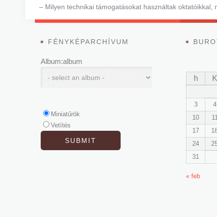
– Milyen technikai támogatásokat használtak oktatóikkal,
FÉNYKÉPARCHÍVUM
BURO
Album:album
h
3
4
Miniatűrök
10
1
Vetítés
17
1
24
2
31
« feb