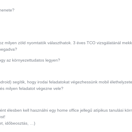
 menete?
oz milyen zöld nyomtatók választhatok. 3 éves TCO vizsgálatánál mekko
 megadva?
hogy az környezettudatos legyen?
ndroid) segítik, hogy irodai feladatokat végezhessünk mobil élethelyze
 és milyen feladatot végezne vele?
nt élesben kell használni egy home office jellegű atípikus tanulási kör
st!
et, időbeosztás, …)