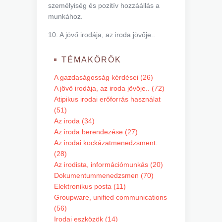
személyiség és pozitív hozzáállás a
munkához.
10. A jövő irodája, az iroda jövője..
TÉMAKÖRÖK
A gazdaságosság kérdései (26)
A jövő irodája, az iroda jövője.. (72)
Atipikus irodai erőforrás használat
(51)
Az iroda (34)
Az iroda berendezése (27)
Az irodai kockázatmenedzsment.
(28)
Az irodista, információmunkás (20)
Dokumentummenedzsmen (70)
Elektronikus posta (11)
Groupware, unified communications
(56)
Irodai eszközök (14)