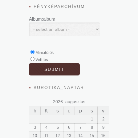
FÉNYKÉPARCHÍVUM
Album:album
Miniatűrök
Vetítés
BUROTIKA_NAPTAR
2026. augusztus
h
K
s
c
p
s
v
1
2
3
4
5
6
7
8
9
10
11
12
13
14
15
16