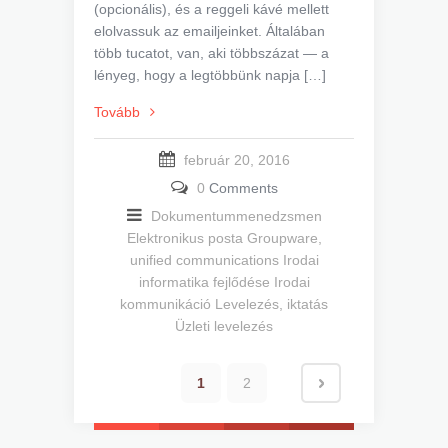
(opcionális), és a reggeli kávé mellett
elolvassuk az emailjeinket. Általában
több tucatot, van, aki többszázat — a
lényeg, hogy a legtöbbünk napja […]
Tovább
február 20, 2016
0
Comments
Dokumentummenedzsmen
Elektronikus posta
Groupware,
unified communications
Irodai
informatika fejlődése
Irodai
kommunikáció
Levelezés, iktatás
Üzleti levelezés
1
2