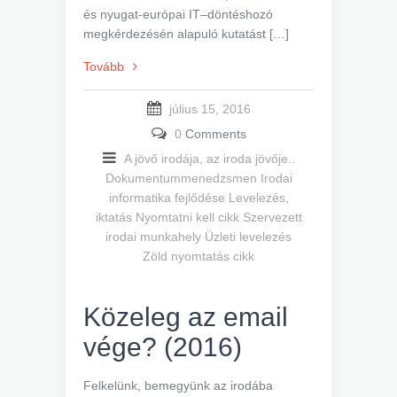
és nyugat-európai IT–döntéshozó
megkérdezésén alapuló kutatást […]
Tovább
július 15, 2016
0
Comments
A jövő irodája, az iroda jövője..
Dokumentummenedzsmen
Irodai
informatika fejlődése
Levelezés,
iktatás
Nyomtatni kell cikk
Szervezett
irodai munkahely
Üzleti levelezés
Zöld nyomtatás cikk
Közeleg az email
vége? (2016)
Felkelünk, bemegyünk az irodába