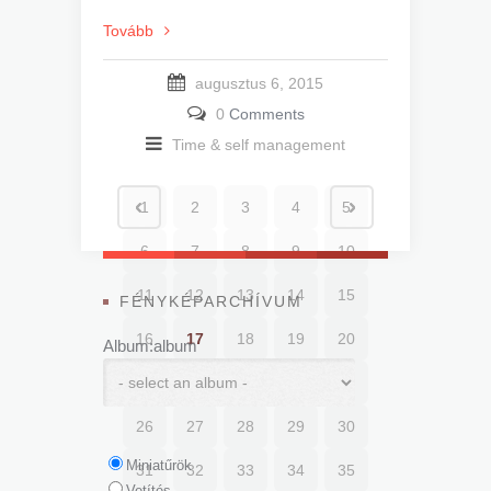
Tovább
augusztus 6, 2015
0
Comments
Time & self management
1
2
3
4
5
6
7
8
9
10
11
12
13
14
15
FÉNYKÉPARCHÍVUM
16
17
18
19
20
Album:album
21
22
23
24
25
26
27
28
29
30
Miniatűrök
31
32
33
34
35
Vetítés