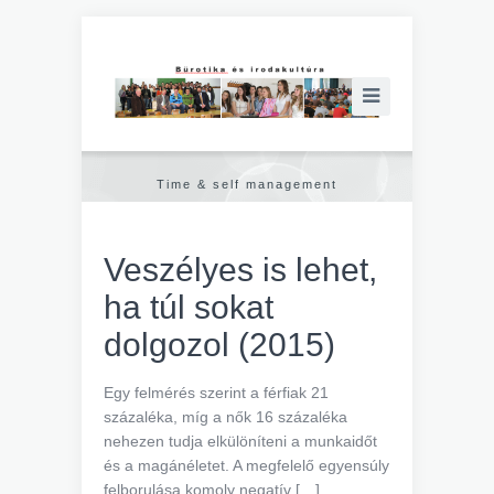
Time & self management
Veszélyes is lehet,
ha túl sokat
dolgozol (2015)
Egy felmérés szerint a férfiak 21
százaléka, míg a nők 16 százaléka
nehezen tudja elkülöníteni a munkaidőt
és a magánéletet. A megfelelő egyensúly
felborulása komoly negatív […]