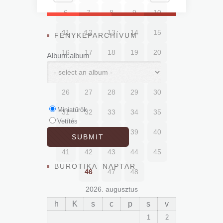
6
7
8
9
10
11
12
13
14
15
FÉNYKÉPARCHÍVUM
16
17
18
19
20
Album:album
21
22
23
24
25
26
27
28
29
30
Miniatűrök
31
32
33
34
35
Vetítés
36
37
38
39
40
41
42
43
44
45
BUROTIKA_NAPTAR
46
47
48
2026. augusztus
h
K
s
c
p
s
v
1
2