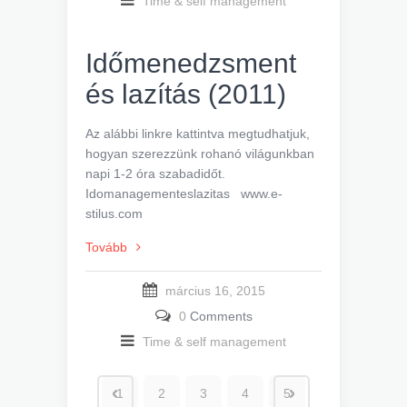
Time & self management
Időmenedzsment
és lazítás (2011)
Az alábbi linkre kattintva megtudhatjuk,
hogyan szerezzünk rohanó világunkban
napi 1-2 óra szabadidőt.
Idomanagementeslazitas www.e-
stilus.com
Tovább
március 16, 2015
0
Comments
Time & self management
1
2
3
4
5