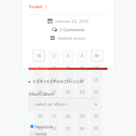
Tovább
március 13, 2015
0
Comments
Netikett évközi
1
2
3
4
5
6
7
8
9
10
11
12
13
14
15
FÉNYKÉPARCHÍVUM
16
17
18
19
20
Album:album
21
22
23
24
25
26
27
28
29
30
Miniatűrök
31
32
33
34
35
Vetítés