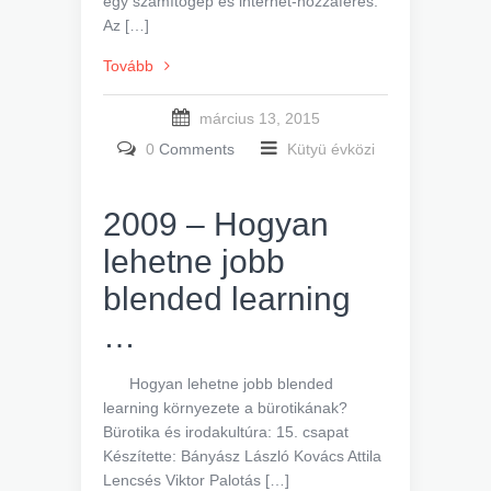
egy számítógép és internet-hozzáférés.
Az […]
Tovább
március 13, 2015
0
Comments
Kütyü évközi
2009 – Hogyan
lehetne jobb
blended learning
…
Hogyan lehetne jobb blended
learning környezete a bürotikának?
Bürotika és irodakultúra: 15. csapat
Készítette: Bányász László Kovács Attila
Lencsés Viktor Palotás […]