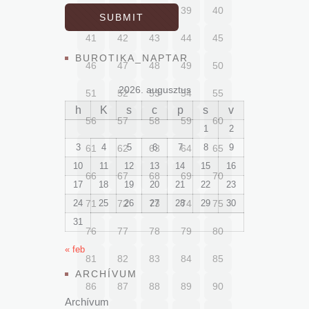
36
37
38
39
40
41
42
43
44
45
BUROTIKA_NAPTAR
46
47
48
49
50
2026. augusztus
51
52
53
54
55
h
K
s
c
p
s
v
56
57
58
59
60
1
2
3
4
5
6
7
8
9
61
62
63
64
65
10
11
12
13
14
15
16
66
67
68
69
70
17
18
19
20
21
22
23
24
71
25
72
26
73
27
28
74
29
75
30
31
76
77
78
79
80
« feb
81
82
83
84
85
ARCHÍVUM
86
87
88
89
90
Archívum