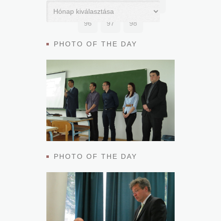
91
92
93
94
95
96
97
98
PHOTO OF THE DAY
PHOTO OF THE DAY