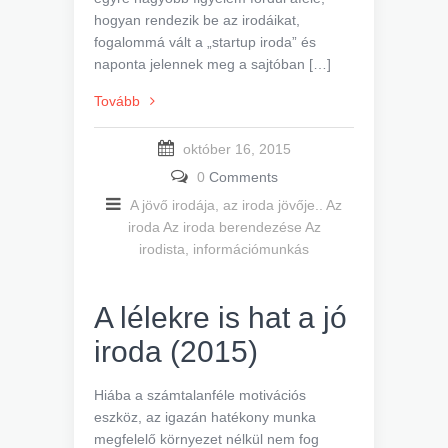
hogyan rendezik be az irodáikat,
fogalommá vált a „startup iroda” és
naponta jelennek meg a sajtóban […]
Tovább
október 16, 2015
0
Comments
A jövő irodája, az iroda jövője..
Az
iroda
Az iroda berendezése
Az
irodista, információmunkás
A lélekre is hat a jó
iroda (2015)
Hiába a számtalanféle motivációs
eszköz, az igazán hatékony munka
megfelelő környezet nélkül nem fog