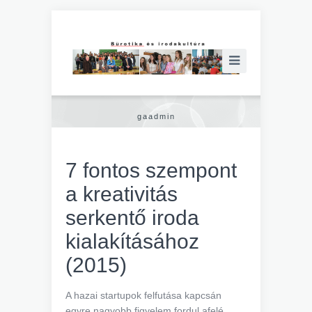
gaadmin
7 fontos szempont
a kreativitás
serkentő iroda
kialakításához
(2015)
A hazai startupok felfutása kapcsán
egyre nagyobb figyelem fordul afelé,