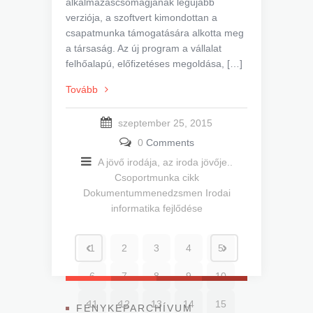
alkalmazáscsomagjának legújabb
verziója, a szoftvert kimondottan a
csapatmunka támogatására alkotta meg
a társaság. Az új program a vállalat
felhőalapú, előfizetéses megoldása, […]
Tovább
szeptember 25, 2015
0
Comments
A jövő irodája, az iroda jövője..
Csoportmunka cikk
Dokumentummenedzsmen
Irodai
informatika fejlődése
1
2
3
4
5
6
7
8
9
10
11
12
13
14
15
FÉNYKÉPARCHÍVUM