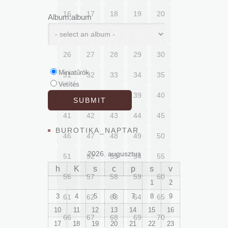
16
17
18
19
20
Album:album
21
22
23
24
25
26
27
28
29
30
Miniatűrök
31
32
33
34
35
Vetítés
36
37
38
39
40
41
42
43
44
45
BUROTIKA_NAPTAR
46
47
48
49
50
2026. augusztus
51
52
53
54
55
h
K
s
c
p
s
v
56
57
58
59
60
1
2
3
4
5
6
7
8
9
61
62
63
64
65
10
11
12
13
14
15
16
66
67
68
69
70
17
18
19
20
21
22
23