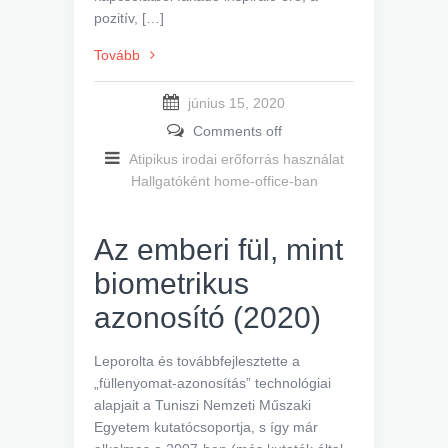
pozitív, […]
Tovább
június 15, 2020
Comments off
Atipikus irodai erőforrás használat
Hallgatóként home-office-ban
Az emberi fül, mint
biometrikus
azonosító (2020)
Leporolta és továbbfejlesztette a
„füllenyomat-azonosítás” technológiai
alapjait a Tuniszi Nemzeti Műszaki
Egyetem kutatócsoportja, s így már