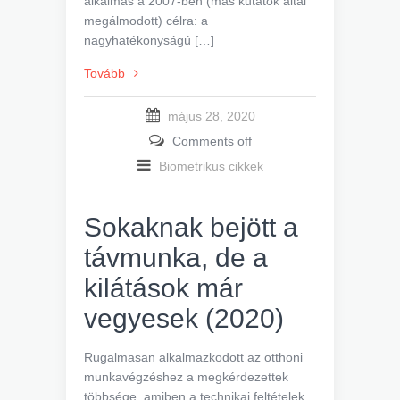
alkalmas a 2007-ben (más kutatók által
megálmodott) célra: a
nagyhatékonyságú […]
Tovább
május 28, 2020
Comments off
Biometrikus cikkek
Sokaknak bejött a
távmunka, de a
kilátások már
vegyesek (2020)
Rugalmasan alkalmazkodott az otthoni
munkavégzéshez a megkérdezettek
többsége, amiben a technikai feltételek