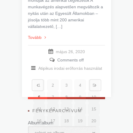
mondják az amerikai cégvezetők A
munkavégzés alapvetően megváltozik a
nyitás után az Egyesült Államokban –
jósolja több mint 200 amerikai
vállalatvezető, […]
Tovább
május 26, 2020
Comments off
Atipikus irodai erőforrás használat
1
2
3
4
5
6
7
8
9
10
11
12
13
14
15
FÉNYKÉPARCHÍVUM
16
17
18
19
20
Album:album
21
22
23
24
25