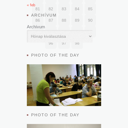
« feb
81
82
83
84
85
ARCHÍVUM
86
87
88
89
90
Archívum
91
92
93
94
95
96
97
98
PHOTO OF THE DAY
PHOTO OF THE DAY