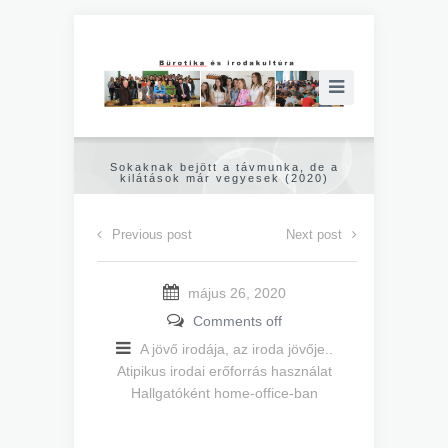
Sokaknak bejött a távmunka, de a
kilátások már vegyesek (2020)
Previous post
Next post
május 26, 2020
Comments off
A jövő irodája, az iroda jövője..
Atipikus irodai erőforrás használat
Hallgatóként home-office-ban