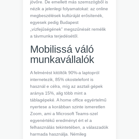
jövőre. De emellett más szemszögből is
nézik a jelenlegi folyamatokat: az online
megbeszélések kultúráját erősítenék,
egyesek pedig Budapest
„vízfejűségének” megszűnését remélik
a távmunka terjedésétől.
Mobilissá váló
munkavállalók
A felmérést kitöltők 90%-a laptopról
internetezik, 85% okostelefont is
használ e célra, míg az asztali gépek
aránya 15%, alig több mint a
táblagépeké. A home office egyértelmű
nyertese a korábban szinte ismeretlen
Zoom, ami a Microsoft Teams-szel
egyenértékű eredményt ért el a
felhasználás tekintetében, a válaszadók
harmada használja. Némileg