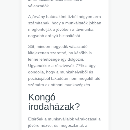
válaszadók.
A járvány hatásaként tízből négyen arra
számítanak, hogy a munkáltatók jobban
megfontolják a jövőben a távmunka
nagyobb arányú biztosítását.
Sőt, minden negyedik válaszadó
kifejezetten szeretné, ha később is
lenne lehetősége így dolgozni.
Ugyanakkor a résztvevők 77%-a úgy
gondolja, hogy a munkahelyéből és
pozíciójából fakadóan nem megoldható
számára az otthoni munkavégzés.
Kongó
irodaházak?
Eltérőek a munkavállalók várakozásai a
jövőre nézve, és megoszlanak a