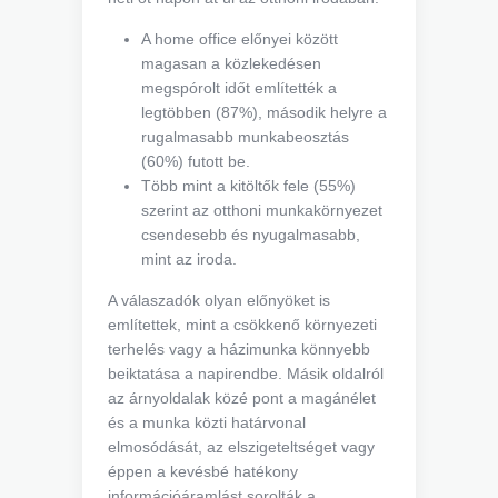
A home office előnyei között
magasan a közlekedésen
megspórolt időt említették a
legtöbben (87%), második helyre a
rugalmasabb munkabeosztás
(60%) futott be.
Több mint a kitöltők fele (55%)
szerint az otthoni munkakörnyezet
csendesebb és nyugalmasabb,
mint az iroda.
A válaszadók olyan előnyöket is
említettek, mint a csökkenő környezeti
terhelés vagy a házimunka könnyebb
beiktatása a napirendbe. Másik oldalról
az árnyoldalak közé pont a magánélet
és a munka közti határvonal
elmosódását, az elszigeteltséget vagy
éppen a kevésbé hatékony
információáramlást sorolták a