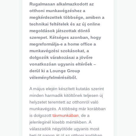
Rugalmasan alkalmazkodott az
otthoni munkavégzéshez a
megkérdezettek többsége, amiben a
technikai feltételek és az új online
megoldások játszottak döntő
szerepet. Kétséges azonban, hogy
megreformálja-e a home office a
munkavégzési szokásokat, a
dolgozók várakozásai a jövőre
vonatkozóan ugyanis eltérőek –
derül ki a Lounge Group
véleményfelméréséből.
A május elején készített kutatás szerint
minden harmadik kitöltőnek teljesen új
helyzetet teremtett az otthonról való
munkavégzés. A többség már korábban
is dolgozott
távmunkában
, de a
jelenleginél kisebb mértékben. A
válaszadók négyötöde ugyanis most
heti öt napon át ül az otthoni irodában.