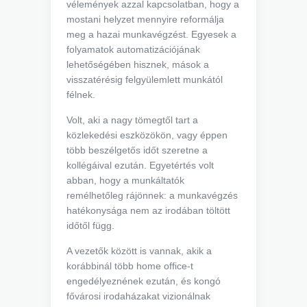
vélemények azzal kapcsolatban, hogy a
mostani helyzet mennyire reformálja
meg a hazai munkavégzést. Egyesek a
folyamatok automatizációjának
lehetőségében hisznek, mások a
visszatérésig felgyülemlett munkától
félnek.
Volt, aki a nagy tömegtől tart a
közlekedési eszközökön, vagy éppen
több beszélgetős időt szeretne a
kollégáival ezután. Egyetértés volt
abban, hogy a munkáltatók
remélhetőleg rájönnek: a munkavégzés
hatékonysága nem az irodában töltött
időtől függ.
A vezetők között is vannak, akik a
korábbinál több home office-t
engedélyeznének ezután, és kongó
fővárosi irodaházakat vizionálnak