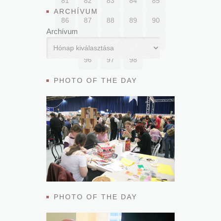
81
82
83
84
85
ARCHÍVUM
86
87
88
89
90
Archívum
91
92
93
94
95
96
97
98
PHOTO OF THE DAY
PHOTO OF THE DAY