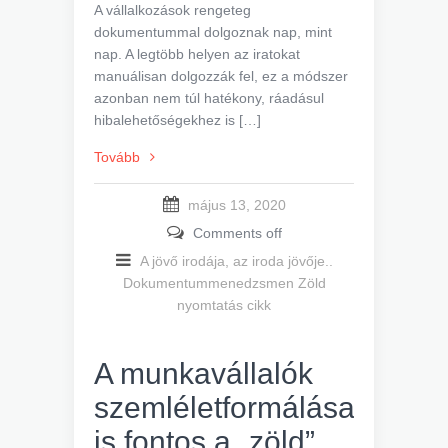
A vállalkozások rengeteg
dokumentummal dolgoznak nap, mint
nap. A legtöbb helyen az iratokat
manuálisan dolgozzák fel, ez a módszer
azonban nem túl hatékony, ráadásul
hibalehetőségekhez is […]
Tovább
május 13, 2020
Comments off
A jövő irodája, az iroda jövője..
Dokumentummenedzsmen
Zöld
nyomtatás cikk
A munkavállalók
szemléletformálása
is fontos a „zöld”