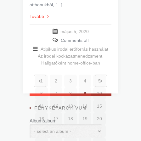
otthonukból, […]
Tovább
május 5, 2020
Comments off
Atipikus irodai erőforrás használat
Az irodai kockázatmenedzsment.
Hallgatóként home-office-ban
1
2
3
4
5
6
7
8
9
10
11
12
13
14
15
FÉNYKÉPARCHÍVUM
16
17
18
19
20
Album:album
21
22
23
24
25