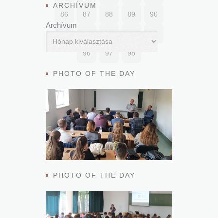
ARCHÍVUM
86
87
88
89
90
Archívum
91
92
93
94
95
96
97
98
PHOTO OF THE DAY
PHOTO OF THE DAY