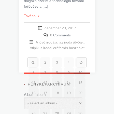
dolgozó szerint a technológia további
fejlődése a […]
Tovább
december 29, 2017
0
Comments
A jövő irodája, az iroda jövője..
Atipikus irodai erőforrás használat
1
2
3
4
5
6
7
8
9
10
11
12
13
14
15
FÉNYKÉPARCHÍVUM
16
17
18
19
20
Album:album
21
22
23
24
25
26
27
28
29
30