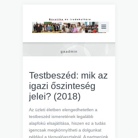
gaadmin
Testbeszéd: mik az
igazi őszinteség
jelei? (2018)
Az üzleti életben elengedhetetlen a
testbeszéd ismeretének legalább
alapfokú elsajátítása, hiszen ez a tudás
igencsak megkönnyítheti a dolgunkat
például a tárgyalóasztalnál. A partnerünk