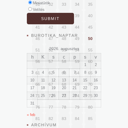
Miniatűrök
31
32
33
34
35
Vetítés
36
37
38
39
40
41
42
43
44
45
BUROTIKA_NAPTAR
46
47
48
49
50
2026. augusztus
51
52
53
54
55
h
K
s
c
p
s
v
56
57
58
59
60
1
2
3
4
5
6
7
8
9
61
62
63
64
65
10
11
12
13
14
15
16
66
67
68
69
70
17
18
19
20
21
22
23
24
71
25
72
26
73
27
28
74
29
75
30
31
76
77
78
79
80
« feb
81
82
83
84
85
ARCHÍVUM