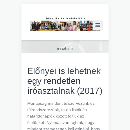
gaadmin
Előnyei is lehetnek
egy rendetlen
íróasztalnak (2017)
Manapság mindent túlszervezünk és
túlrendszerezünk, to-do listák és
határidőnaplók között töltjük az
életünket. Nyomás van rajtunk, hogy
mindent szervezetten kell csinálni, hogy