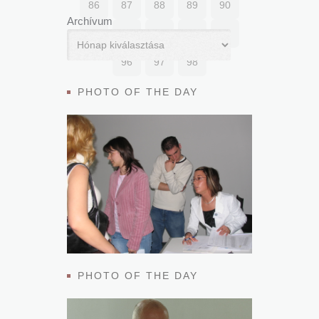
86
87
88
89
90
Archívum
91
92
93
94
95
96
97
98
PHOTO OF THE DAY
PHOTO OF THE DAY