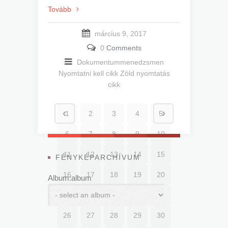
Tovább
március 9, 2017
0
Comments
Dokumentummenedzsmen
Nyomtatni kell cikk
Zöld nyomtatás
cikk
1
2
3
4
5
6
7
8
9
10
11
12
13
14
15
FÉNYKÉPARCHÍVUM
16
17
18
19
20
Album:album
21
22
23
24
25
26
27
28
29
30