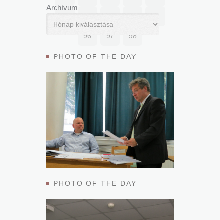
Archívum
91
92
93
94
95
96
97
98
PHOTO OF THE DAY
PHOTO OF THE DAY