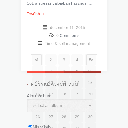
Sőt, a stressz valójában hasznos […]
Tovább
december 11, 2015
0
Comments
Time & self management
1
2
3
4
5
6
7
8
9
10
11
12
13
14
15
FÉNYKÉPARCHÍVUM
16
17
18
19
20
Album:album
21
22
23
24
25
26
27
28
29
30
Miniatűrök