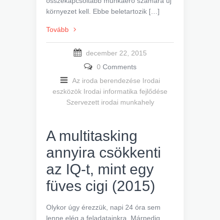
összekapcsoltabb munkaerő számára új
környezet kell. Ebbe beletartozik […]
Tovább
december 22, 2015
0
Comments
Az iroda berendezése
Irodai
eszközök
Irodai informatika fejlődése
Szervezett irodai munkahely
A multitasking
annyira csökkenti
az IQ-t, mint egy
füves cigi (2015)
Olykor úgy érezzük, napi 24 óra sem
lenne elég a feladatainkra. Márpedig