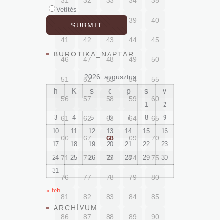
31
32
33
34
35
Vetítés
36
37
38
39
40
41
42
43
44
45
BUROTIKA_NAPTAR
46
47
48
49
50
2026. augusztus
51
52
53
54
55
h
K
s
c
p
s
v
56
57
58
59
60
1
2
3
4
5
6
7
8
9
61
62
63
64
65
10
11
12
13
14
15
16
66
67
68
69
70
17
18
19
20
21
22
23
24
71
25
72
26
73
27
28
74
29
75
30
31
76
77
78
79
80
« feb
81
82
83
84
85
ARCHÍVUM
86
87
88
89
90