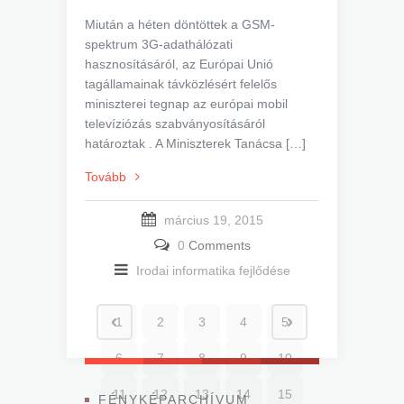
Miután a héten döntöttek a GSM-
spektrum 3G-adathálózati
hasznosításáról, az Európai Unió
tagállamainak távközlésért felelős
miniszterei tegnap az európai mobil
televíziózás szabványosításáról
határoztak . A Miniszterek Tanácsa […]
Tovább
március 19, 2015
0
Comments
Irodai informatika fejlődése
1
2
3
4
5
6
7
8
9
10
11
12
13
14
15
FÉNYKÉPARCHÍVUM