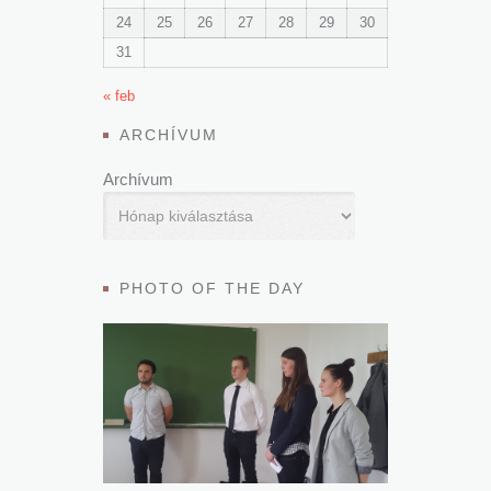
24
25
26
27
28
29
30
31
« feb
ARCHÍVUM
Archívum
PHOTO OF THE DAY