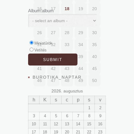
16
17
18
19
20
Album:album
21
22
23
24
25
26
27
28
29
30
Miniatűrök
31
32
33
34
35
Vetítés
36
37
38
39
40
41
42
43
44
45
BUROTIKA_NAPTAR
46
47
48
49
50
2026. augusztus
h
K
s
c
p
s
v
1
2
3
4
5
6
7
8
9
10
11
12
13
14
15
16
17
18
19
20
21
22
23