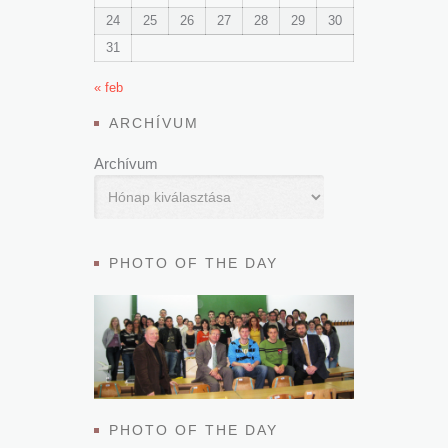
24
25
26
27
28
29
30
31
« feb
ARCHÍVUM
Archívum
PHOTO OF THE DAY
PHOTO OF THE DAY