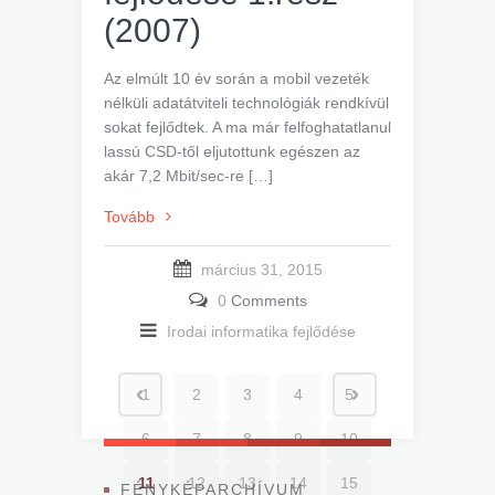
(2007)
Az elmúlt 10 év során a mobil vezeték
nélküli adatátviteli technológiák rendkívül
sokat fejlődtek. A ma már felfoghatatlanul
lassú CSD-től eljutottunk egészen az
akár 7,2 Mbit/sec-re […]
Tovább
március 31, 2015
0
Comments
Irodai informatika fejlődése
1
2
3
4
5
6
7
8
9
10
11
12
13
14
15
FÉNYKÉPARCHÍVUM