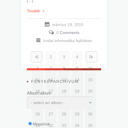
[…]
Tovább
március 19, 2015
0
Comments
Irodai informatika fejlődése
1
2
3
4
5
6
7
8
9
10
11
12
13
14
15
FÉNYKÉPARCHÍVUM
16
17
18
19
20
Album:album
21
22
23
24
25
26
27
28
29
30
Miniatűrök
31
32
33
34
35