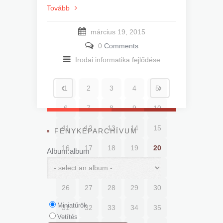
Tovább
március 19, 2015
0
Comments
Irodai informatika fejlődése
1
2
3
4
5
6
7
8
9
10
11
12
13
14
15
FÉNYKÉPARCHÍVUM
16
17
18
19
20
Album:album
21
22
23
24
25
26
27
28
29
30
Miniatűrök
31
32
33
34
35
Vetítés