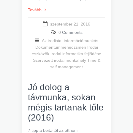
Tovább
szeptember 21, 2016
0
Comments
Az irodista, információmunkás
Dokumentummenedzsmen
Irodai
eszközök
Irodai informatika fejlődése
Szervezett irodai munkahely
Time &
self management
Jó dolog a
távmunka, sokan
mégis tartanak tőle
(2016)
7 tipp a Leitz-től az otthoni