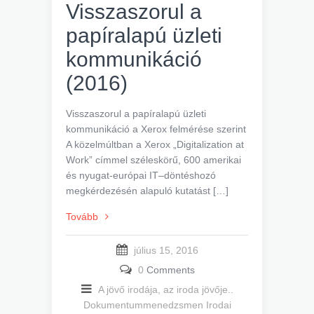
Visszaszorul a
papíralapú üzleti
kommunikáció
(2016)
Visszaszorul a papíralapú üzleti
kommunikáció a Xerox felmérése szerint
A közelmúltban a Xerox „Digitalization at
Work” címmel széleskörű, 600 amerikai
és nyugat-európai IT–döntéshozó
megkérdezésén alapuló kutatást […]
Tovább
július 15, 2016
0
Comments
A jövő irodája, az iroda jövője..
Dokumentummenedzsmen
Irodai