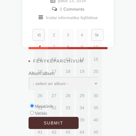
július 13, 2016
0
Comments
Irodai informatika fejlődése
1
2
3
4
5
6
7
8
9
10
11
12
13
14
15
FÉNYKÉPARCHÍVUM
16
17
18
19
20
Album:album
21
22
23
24
25
26
27
28
29
30
Miniatűrök
31
32
33
34
35
Vetítés
36
37
38
39
40
41
42
43
44
45