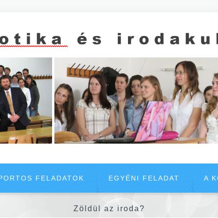
PORTOS FELADATOK
EGYÉNI FELADAT
A 
Zöldül az iroda?