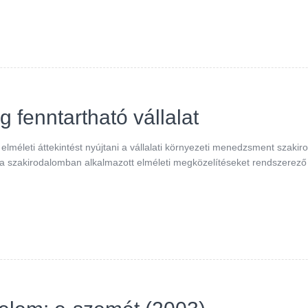
g fenntartható vállalat
zt elméleti áttekintést nyújtani a vállalati környezeti menedzsment sza
 szakirodalomban alkalmazott elméleti megközelítéseket rendszerező ti