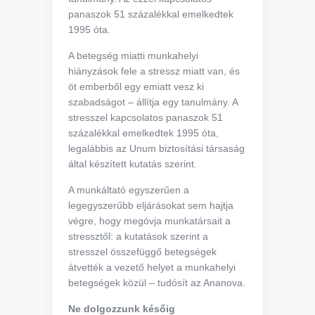
panaszok 51 százalékkal emelkedtek
1995 óta.
A betegség miatti munkahelyi
hiányzások fele a stressz miatt van, és
öt emberből egy emiatt vesz ki
szabadságot – állítja egy tanulmány. A
stresszel kapcsolatos panaszok 51
százalékkal emelkedtek 1995 óta,
legalábbis az Unum biztosítási társaság
által készített kutatás szerint.
A munkáltató egyszerűen a
legegyszerűbb eljárásokat sem hajtja
végre, hogy megóvja munkatársait a
stressztől: a kutatások szerint a
stresszel összefüggő betegségek
átvették a vezető helyet a munkahelyi
betegségek közül – tudósít az Ananova.
Ne dolgozzunk későig