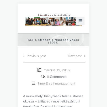
Sok a stressz a munkahelyeken
(2003)
Previous post
Next post
március 19, 2015
0
Comments
Time & self management
A munkahelyi hiányzások felét a stressz
okozza – állítja egy most elkészült brit
tanulmány. Az ezzel kapcsolatos