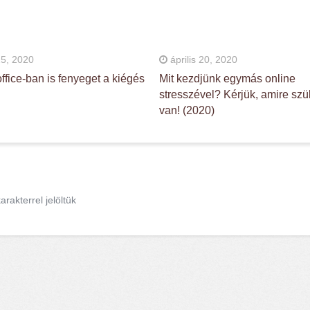
25, 2020
április 20, 2020
ffice-ban is fenyeget a kiégés
Mit kezdjünk egymás online
stresszével? Kérjük, amire sz
van! (2020)
arakterrel jelöltük