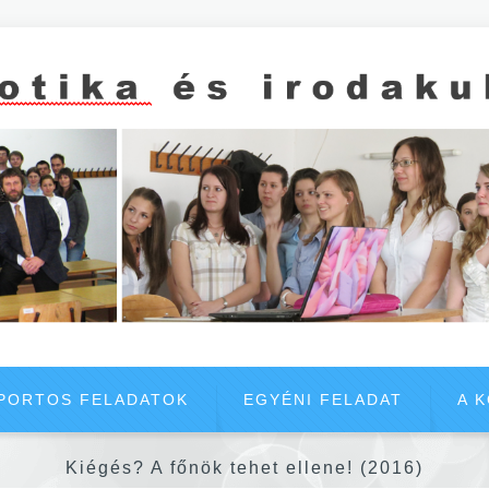
PORTOS FELADATOK
EGYÉNI FELADAT
A 
Kiégés? A főnök tehet ellene! (2016)