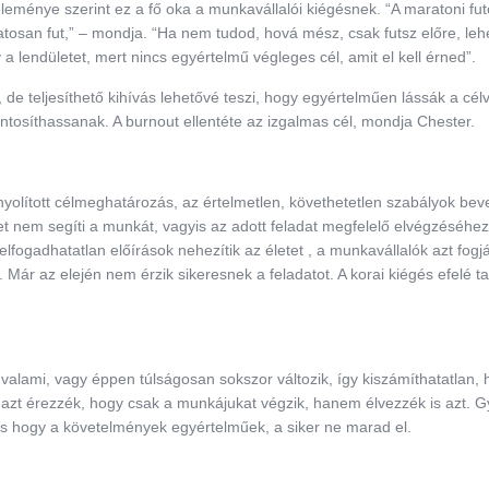
leménye szerint ez a fő oka a munkavállalói kiégésnek. “A maratoni fut
atosan fut,” – mondja. “Ha nem tudod, hová mész, csak futsz előre, leh
 a lendületet, mert nincs egyértelmű végleges cél, amit el kell érned”.
e teljesíthető kihívás lehetővé teszi, hogy egyértelműen lássák a célv
ntosíthassanak. A burnout ellentéte az izgalmas cél, mondja Chester.
yolított célmeghatározás, az értelmetlen, követhetetlen szabályok bev
et nem segíti a munkát, vagyis az adott feladat megfelelő elvégzéséhe
fogadhatatlan előírások nehezítik az életet , a munkavállalók azt fogjá
 Már az elején nem érzik sikeresnek a feladatot. A korai kiégés efelé ta
valami, vagy éppen túlságosan sokszor változik, így kiszámíthatatlan, 
 azt érezzék, hogy csak a munkájukat végzik, hanem élvezzék is azt. 
és hogy a követelmények egyértelműek, a siker ne marad el.