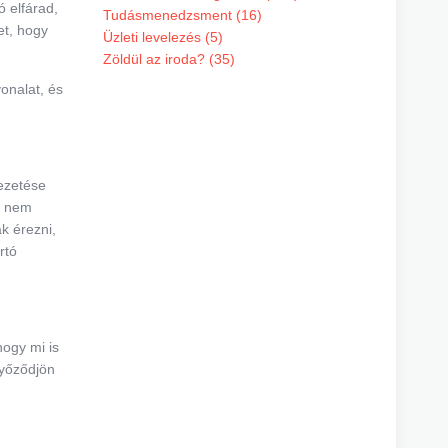
ó elfárad,
Tudásmenedzsment (16)
et, hogy
Üzleti levelezés (5)
Zöldül az iroda? (35)
onalat, és
ezetése
z nem
k érezni,
rtó
hogy mi is
Győződjön