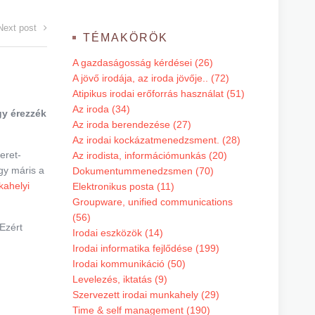
Next post
TÉMAKÖRÖK
A gazdaságosság kérdései (26)
A jövő irodája, az iroda jövője.. (72)
Atipikus irodai erőforrás használat (51)
Az iroda (34)
gy érezzék
Az iroda berendezése (27)
Az irodai kockázatmenedzsment. (28)
eret-
Az irodista, információmunkás (20)
ogy máris a
Dokumentummenedzsmen (70)
kahelyi
Elektronikus posta (11)
Groupware, unified communications
(56)
 Ezért
Irodai eszközök (14)
Irodai informatika fejlődése (199)
Irodai kommunikáció (50)
Levelezés, iktatás (9)
Szervezett irodai munkahely (29)
Time & self management (190)