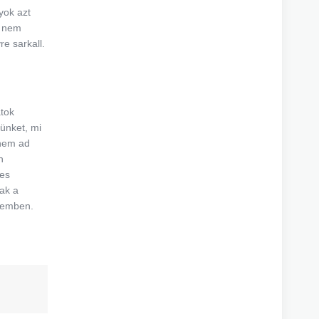
yok azt
s nem
e sarkall.
atok
zünket, mi
 nem ad
n
tes
sak a
szemben.