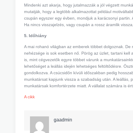
Mindenki azt akarja, hogy jutalmazzák a jól végzett mun
mutatják, hogy a legtöbb alkalmazottat például motiváltabb
csupán egyszer egy évben, mondjuk a karácsonyi partin. A f
Ha nincs visszajelzés, vagy csupán a rossz áramlik vissza, 
5. Időhiány
A mai rohanó világban az emberek többet dolgoznak. De ne
nehézsége is sok esetben nő. Pörög az üzlet, tartani kell
is, mint cégvezetők egyre többet várunk a munkatársaink
lehetőséget a leállás idején lehetséges feltöltődésre. Ös
gondolkozva. A csúcsidőn kívüli időszakban pedig hosszabb
munkatársat kapjunk vissza a szabadság után. A leállás, 
munkatársak komfortérzete miatt. A vállalat számára is ér
A cikk
gaadmin