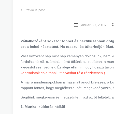
Previous post
január 30, 2016
Vállalkozóként sokszor többet és hektikusabban dolgo
ezt a belső késztetést. Ha rosszul és túlterheljük őket
Vállalkozóként nap mint nap keményen dolgozunk, nem kím
furdalás nélkül, számtalan órát töltünk az irodában, a mun
kiégéstől szenvednek. És ideje elhinni, hogy hosszú távon
kapcsolatok és a többi. Itt olvashat róla részletesen.)
A már a mindennapokban is használt angol kifejezés, a bur
roppant fontos, hogy megfékezze, sőt, megakadályozza, 
Segítünk megkeresni és megszüntetni azt az öt feltételt,
1. Munka, küldetés nélkül