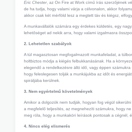
Eric Chester
, az On Fire at Work című írás szerzőjének vé
de ha tudja, hogy valami várja a célvonalon, akkor folyam
akkor csak két mérföld lesz a megtett táv és kiégsz, elfogy
A munkavállalók számára egy érdekes küldetés, egy nagy, d
lehetőséget ad nekik arra, hogy valami izgalmasra összpo
2. Lehetetlen szabályok
A túl magasztosan megfogalmazott munkafeladat, a túlbon
holtbiztos módja a kiégés felbukkanásának. Ha a környez
elegendő a rendelkezésre álló idő, vagy éppen számukra el
hogy feleslegesen tolják a munkájukba az időt és energiát.
spiráljába kerülnek.
3. Nem egyértelmű követelmények
Amikor a dolgozók nem tudják, hogyan fog végül sikerülni 
a megfelelő teljesítés, az megnehezíti számukra, hogy ne
meg róla, hogy a munkaköri leírások pontosak a cégnél, 
4. Nincs elég elismerés