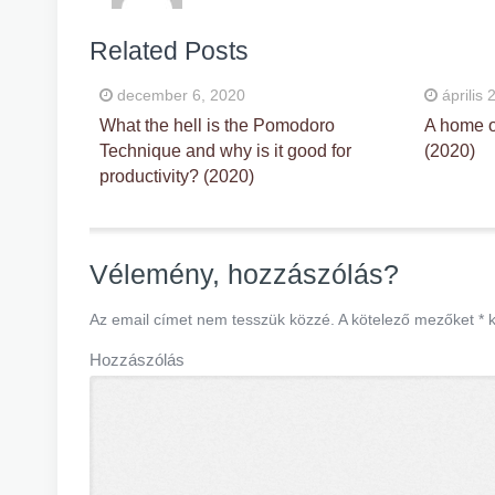
Related Posts
december 6, 2020
április 
What the hell is the Pomodoro
A home o
Technique and why is it good for
(2020)
productivity? (2020)
Vélemény, hozzászólás?
Az email címet nem tesszük közzé.
A kötelező mezőket
*
k
Hozzászólás