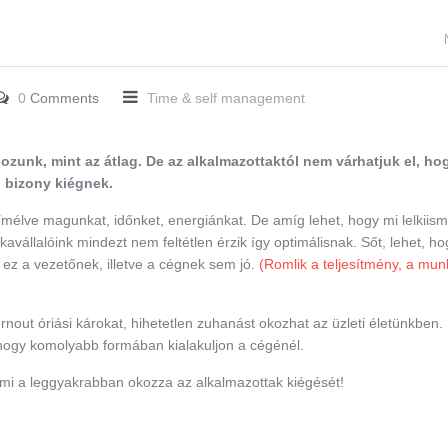
0
Comments
Time & self management
zunk, mint az átlag. De az alkalmazottaktól nem várhatjuk el, ho
, bizony kiégnek.
élve magunkat, időnket, energiánkat. De amíg lehet, hogy mi lelkiism
kavállalóink mindezt nem feltétlen érzik így optimálisnak. Sőt, lehet, h
 ez a vezetőnek, illetve a cégnek sem jó.
(Romlik a teljesítmény, a mun
nout óriási károkat, hihetetlen zuhanást okozhat az üzleti életünkben.
hogy komolyabb formában kialakuljon a cégénél.
 ami a leggyakrabban okozza az alkalmazottak kiégését!