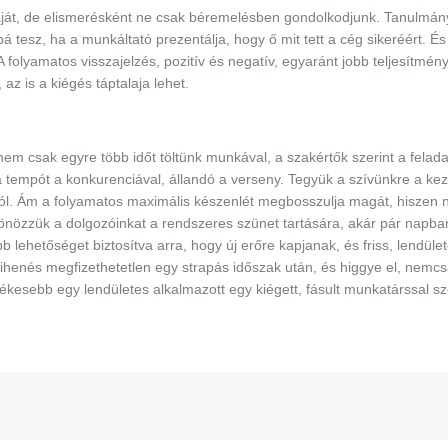
káját, de elismerésként ne csak béremelésben gondolkodjunk. Tanulmán
á tesz, ha a munkáltató prezentálja, hogy ő mit tett a cég sikeréért. É
olyamatos visszajelzés, pozitív és negatív, egyaránt jobb teljesítményr
az is a kiégés táptalaja lehet.
m csak egyre több időt töltünk munkával, a szakértők szerint a felad
 a tempót a konkurenciával, állandó a verseny. Tegyük a szívünkre a ke
tól. Ám a folyamatos maximális készenlét megbosszulja magát, hiszen
ztönözzük a dolgozóinkat a rendszeres szünet tartására, akár pár napba
 lehetőséget biztosítva arra, hogy új erőre kapjanak, és friss, lendüle
pihenés megfizethetetlen egy strapás időszak után, és higgye el, nemc
tékesebb egy lendületes alkalmazott egy kiégett, fásult munkatárssal 