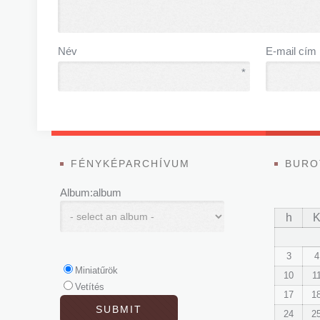
Név
E-mail cím
*
FÉNYKÉPARCHÍVUM
BURO
Album:album
h
3
4
Miniatűrök
10
1
Vetítés
17
1
24
2