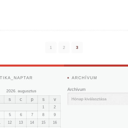
1
2
3
TIKA_NAPTAR
ARCHÍVUM
Archívum
2026. augusztus
K
s
c
p
s
v
1
2
5
6
7
8
9
1
12
13
14
15
16