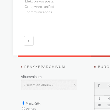
Elektronikus posta
Groupware, unified
communications
FÉNYKÉPARCHÍVUM
BURO
Album:album
h
3
4
Miniatűrök
10
1
Vetítés