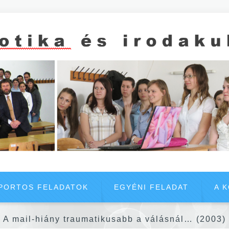
PORTOS FELADATOK
EGYÉNI FELADAT
A 
A mail-hiány traumatikusabb a válásnál… (2003)