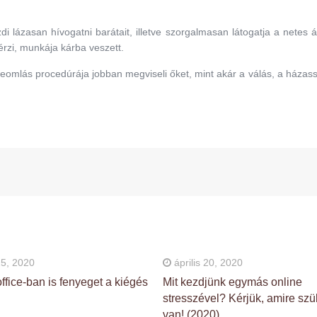
i lázasan hívogatni barátait, illetve szorgalmasan látogatja a netes á
rzi, munkája kárba veszett.
eomlás procedúrája jobban megviseli őket, mint akár a válás, a házas
25, 2020
április 20, 2020
ffice-ban is fenyeget a kiégés
Mit kezdjünk egymás online
stresszével? Kérjük, amire sz
van! (2020)