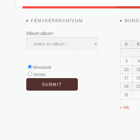
FÉNYKÉPARCHÍVUM
BURO
Album:album
h
3
4
Miniatűrök
10
1
Vetítés
17
1
24
2
31
« feb