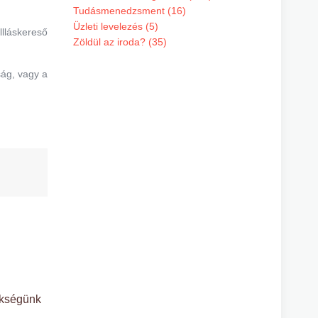
Tudásmenedzsment (16)
Üzleti levelezés (5)
llláskereső
Zöldül az iroda? (35)
ság, vagy a
ükségünk