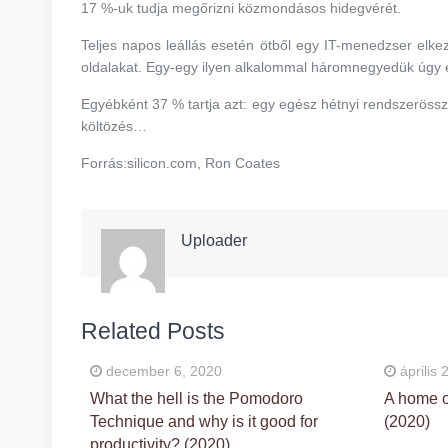
17 %-uk tudja megőrizni közmondásos hidegvérét.
Teljes napos leállás esetén ötből egy IT-menedzser elkezd
oldalakat. Egy-egy ilyen alkalommal háromnegyedük úgy é
Egyébként 37 % tartja azt: egy egész hétnyi rendszerössz
költözés…
Forrás:silicon.com, Ron Coates
Uploader
Related Posts
december 6, 2020
április 
What the hell is the Pomodoro
A home o
Technique and why is it good for
(2020)
productivity? (2020)