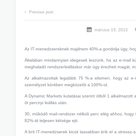
Previous post
március 19, 2015
Az IT-menedzsereknek majdnem 40%-a gondolja úgy, hogy 
Általában mindannyian idegesek leszünk, ha az e-mail k
meghaladó rendszerleálláskor már úgy érezheti magát, mint
Az alkalmazottak legalább 75 %-a elismeri, hogy az e-m
személyzet körében megközelíti a 100%-ot.
A Dynamic Markets kutatásai szerint ötből 1 alkalmazott
öt percnyi leállás után.
30, működő mail-rendszer nélküli perc elég ahhoz, hogy
82%-át teljesen kétsége ejti.
A brit IT-menedzserek kicsit lassabban érik el a stressz