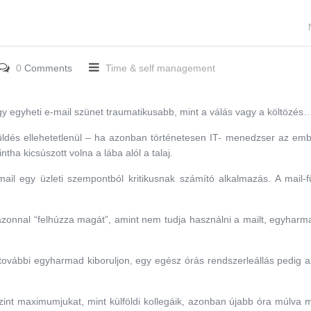
0
Comments
Time & self management
egyheti e-mail szünet traumatikusabb, mint a válás vagy a költözés
üldés ellehetetlenül – ha azonban történetesen IT- menedzser az emb
ha kicsúszott volna a lába alól a talaj.
ail egy üzleti szempontból kritikusnak számító alkalmazás. A mail-
 azonnal “felhúzza magát”, amint nem tudja használni a mailt, egyhar
 további egyharmad kiboruljon, egy egész órás rendszerleállás pedig
-szint maximumjukat, mint külföldi kollegáik, azonban újabb óra múlva