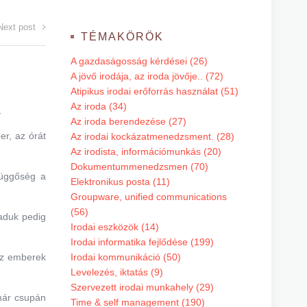
Next post
TÉMAKÖRÖK
A gazdaságosság kérdései (26)
A jövő irodája, az iroda jövője.. (72)
Atipikus irodai erőforrás használat (51)
Az iroda (34)
…
Az iroda berendezése (27)
er, az órát
Az irodai kockázatmenedzsment. (28)
Az irodista, információmunkás (20)
Dokumentummenedzsmen (70)
függőség a
Elektronikus posta (11)
Groupware, unified communications
(56)
maduk pedig
Irodai eszközök (14)
Irodai informatika fejlődése (199)
 az emberek
Irodai kommunikáció (50)
Levelezés, iktatás (9)
Szervezett irodai munkahely (29)
 már csupán
Time & self management (190)