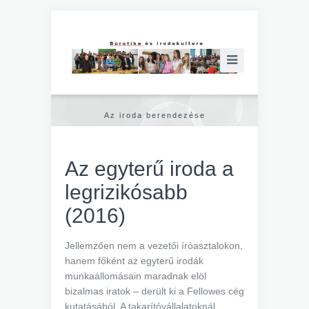
Az iroda berendezése
Az egyterű iroda a
legrizikósabb
(2016)
Jellemzően nem a vezetői íróasztalokon,
hanem főként az egyterű irodák
munkaállomásain maradnak elöl
bizalmas iratok – derült ki a Fellowes cég
kutatásából. A takarítóvállalatoknál