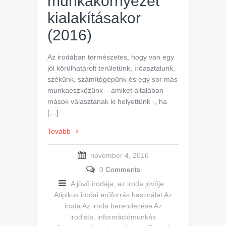
munkakörnyezet
kialakításakor
(2016)
Az irodában természetes, hogy van egy
jól körülhatárolt területünk, íróasztalunk,
székünk, számítógépünk és egy sor más
munkaeszközünk – amiket általában
mások választanak ki helyettünk -, ha
[…]
Tovább
november 4, 2016
0
Comments
A jövő irodája, az iroda jövője..
Atipikus irodai erőforrás használat
Az
iroda
Az iroda berendezése
Az
irodista, információmunkás