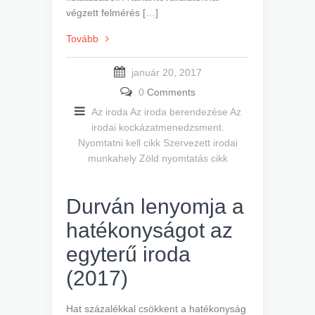
végzett felmérés […]
Tovább
január 20, 2017
0
Comments
Az iroda
Az iroda berendezése
Az
irodai kockázatmenedzsment.
Nyomtatni kell cikk
Szervezett irodai
munkahely
Zöld nyomtatás cikk
Durván lenyomja a
hatékonyságot az
egyterű iroda
(2017)
Hat százalékkal csökkent a hatékonyság