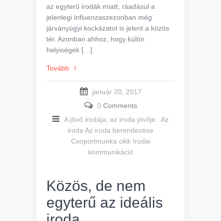
az egyterű irodák miatt, ráadásul a
jelenlegi influenzaszezonban még
járványügyi kockázatot is jelent a közös
tér. Azonban ahhoz, hogy külön
helyiségek […]
Tovább
január 20, 2017
0
Comments
A jövő irodája, az iroda jövője..
Az
iroda
Az iroda berendezése
Csoportmunka cikk
Irodai
kommunikáció
Közös, de nem
egyterű az ideális
iroda