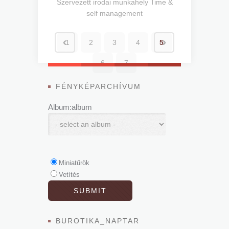
Szervezett irodai munkahely
Time &
self management
1
2
3
4
5
6
7
FÉNYKÉPARCHÍVUM
Album:album
Miniatűrök
Vetítés
BUROTIKA_NAPTAR