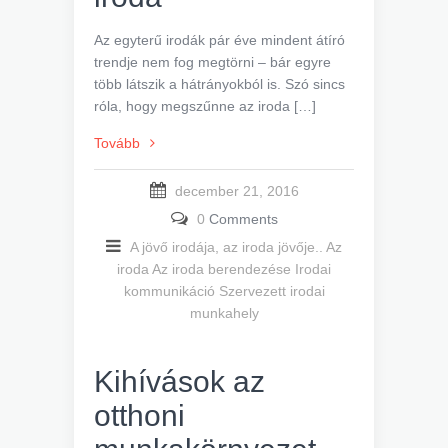
Az egyterű irodák pár éve mindent átíró
trendje nem fog megtörni – bár egyre
több látszik a hátrányokból is. Szó sincs
róla, hogy megszűnne az iroda […]
Tovább
december 21, 2016
0
Comments
A jövő irodája, az iroda jövője..
Az
iroda
Az iroda berendezése
Irodai
kommunikáció
Szervezett irodai
munkahely
Kihívások az
otthoni