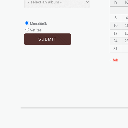
h
3
4
Miniatűrök
10
1
Vetítés
17
1
24
2
31
« feb