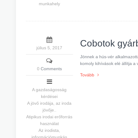
munkahely
Cobotok gyár
július 5, 2017
Jönnek a hús-vér alkalmazott
komoly kihívások elé állítja a 
0
Comments
Tovább
A gazdaságosság
kérdései
A jövő irodája, az iroda
jövője..
Atipikus irodai erőforrás
használat
Az irodista,
információmunkás