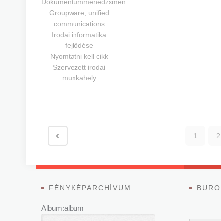
Dokumentummenedzsmen
Groupware, unified
communications
Irodai informatika
fejlődése
Nyomtatni kell cikk
Szervezett irodai
munkahely
1
2
FÉNYKÉPARCHÍVUM
BURO
Album:album