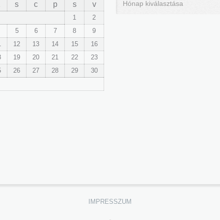
K
s
c
p
s
v
1
2
5
6
7
8
9
1
12
13
14
15
16
8
19
20
21
22
23
5
26
27
28
29
30
IMPRESSZUM