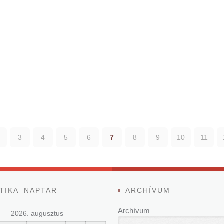
3
4
5
6
7
8
9
10
11
TIKA_NAPTAR
ARCHÍVUM
Archívum
2026. augusztus