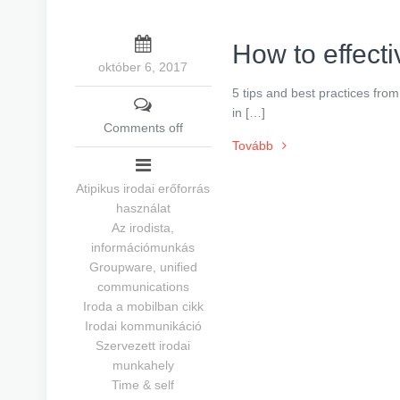
How to effect
október 6, 2017
5 tips and best practices fr
in […]
Comments off
Tovább
Atipikus irodai erőforrás
használat
Az irodista,
információmunkás
Groupware, unified
communications
Iroda a mobilban cikk
Irodai kommunikáció
Szervezett irodai
munkahely
Time & self