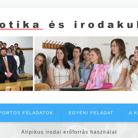
PORTOS FELADATOK
EGYÉNI FELADAT
A 
Atipikus irodai erőforrás használat