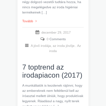
négy dolgozó vezetői tudtára hozza, ha
nincs megelégedve az iroda higiéniai
termékeinek […]
Tovább
december 29, 2017
0
Comments
A jövő irodája, az iroda jövője..
Az
iroda
7 toptrend az
irodapiacon (2017)
A munkáltatók is kezdenek rájönni, hogy
az embereknek nem feltétlenül kell az
íróasztal mellett ülniük, hogy produktívak
legyenek. Ráadásul a nagy, nyílt terek