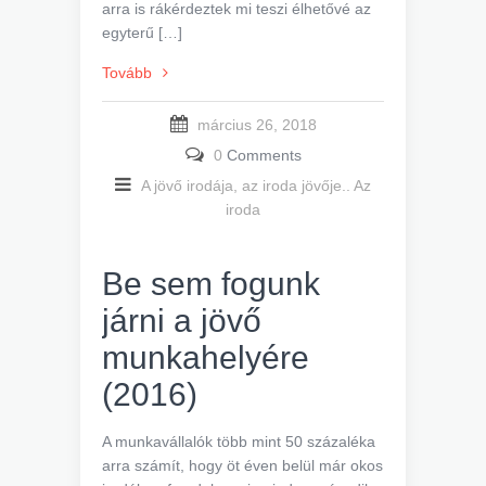
arra is rákérdeztek mi teszi élhetővé az
egyterű […]
Tovább
március 26, 2018
0
Comments
A jövő irodája, az iroda jövője..
Az
iroda
Be sem fogunk
járni a jövő
munkahelyére
(2016)
A munkavállalók több mint 50 százaléka
arra számít, hogy öt éven belül már okos