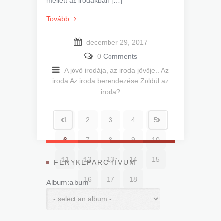
mellett az irodákban […]
Tovább
december 29, 2017
0
Comments
A jövő irodája, az iroda jövője..
Az
iroda
Az iroda berendezése
Zöldül az
iroda?
1
2
3
4
5
6
7
8
9
10
11
12
13
14
15
FÉNYKÉPARCHÍVUM
16
17
18
Album:album