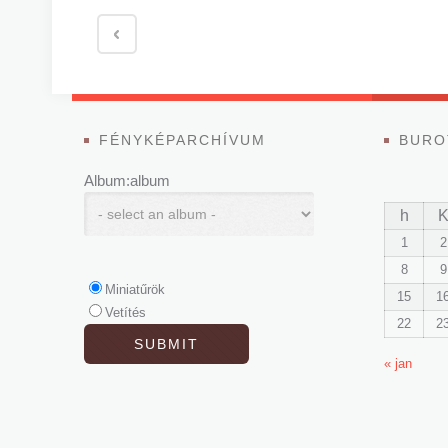
FÉNYKÉPARCHÍVUM
BURO
Album:album
h
1
2
8
9
Miniatűrök
15
1
Vetítés
22
2
« jan