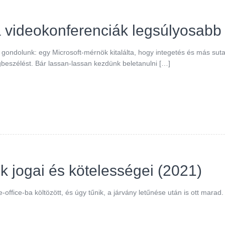
 videokonferenciák legsúlyosabb
gondolunk: egy Microsoft-mérnök kitalálta, hogy integetés és más sut
gbeszélést. Bár lassan-lassan kezdünk beletanulni […]
 jogai és kötelességei (2021)
me-office-ba költözött, és úgy tűnik, a járvány letűnése után is ott marad