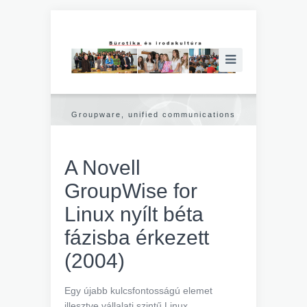
Groupware, unified communications
A Novell
GroupWise for
Linux nyílt béta
fázisba érkezett
(2004)
Egy újabb kulcsfontosságú elemet
illesztve vállalati szintű Linux