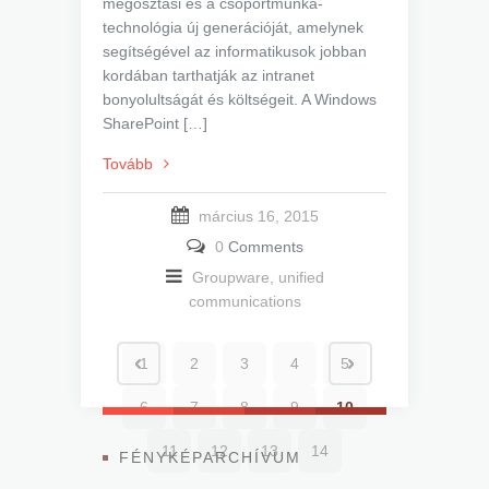
megosztási és a csoportmunka-
technológia új generációját, amelynek
segítségével az informatikusok jobban
kordában tarthatják az intranet
bonyolultságát és költségeit. A Windows
SharePoint […]
Tovább
március 16, 2015
0
Comments
Groupware, unified
communications
1
2
3
4
5
6
7
8
9
10
11
12
13
14
FÉNYKÉPARCHÍVUM