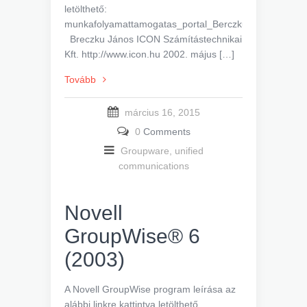
letölthető:
munkafolyamattamogatas_portal_Berczku_ICON
Breczku János ICON Számítástechnikai
Kft. http://www.icon.hu 2002. május […]
Tovább
március 16, 2015
0
Comments
Groupware, unified
communications
Novell
GroupWise® 6
(2003)
A Novell GroupWise program leírása az
alábbi linkre kattintva letölthető