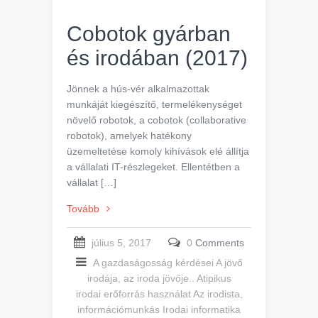
Cobotok gyárban
és irodában (2017)
Jönnek a hús-vér alkalmazottak
munkáját kiegészítő, termelékenységet
növelő robotok, a cobotok (collaborative
robotok), amelyek hatékony
üzemeltetése komoly kihívások elé állítja
a vállalati IT-részlegeket. Ellentétben a
vállalat […]
Tovább
július 5, 2017
0
Comments
A gazdaságosság kérdései
A jövő
irodája, az iroda jövője..
Atipikus
irodai erőforrás használat
Az irodista,
információmunkás
Irodai informatika