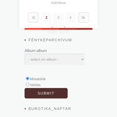
fejlődése
1
2
3
4
5
6
7
FÉNYKÉPARCHÍVUM
Album:album
Miniatűrök
Vetítés
BUROTIKA_NAPTAR