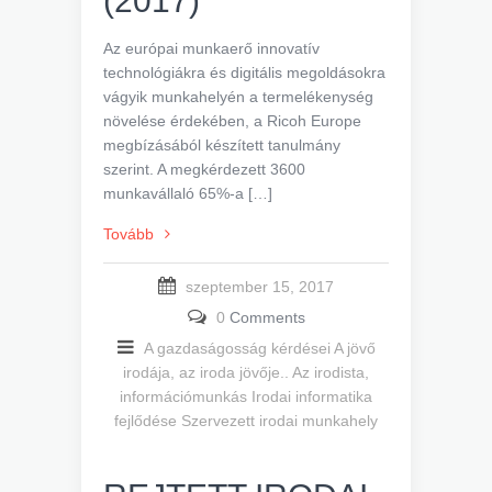
(2017)
Az európai munkaerő innovatív
technológiákra és digitális megoldásokra
vágyik munkahelyén a termelékenység
növelése érdekében, a Ricoh Europe
megbízásából készített tanulmány
szerint. A megkérdezett 3600
munkavállaló 65%-a […]
Tovább
szeptember 15, 2017
0
Comments
A gazdaságosság kérdései
A jövő
irodája, az iroda jövője..
Az irodista,
információmunkás
Irodai informatika
fejlődése
Szervezett irodai munkahely