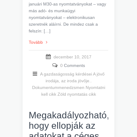
januári M30-as nyomtatványokat – vagy
más adó- és munkaügyi
nyomtatványokat – elektronikusan
szeretnék aláírni. De mindez csak a
felszín: […]
Tovább
december 10, 2017
0
Comments
A gazdaságosság kérdései
A jövő
irodája, az iroda jövője..
Dokumentummenedzsmen
Nyomtatni
kell cikk
Zöld nyomtatás cikk
Megakadályozható,
hogy ellopják az
adatokat a céges