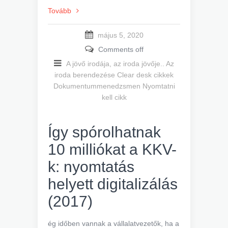
Tovább
május 5, 2020
Comments off
A jövő irodája, az iroda jövője..
Az
iroda berendezése
Clear desk cikkek
Dokumentummenedzsmen
Nyomtatni
kell cikk
Így spórolhatnak
10 milliókat a KKV-
k: nyomtatás
helyett digitalizálás
(2017)
ég időben vannak a vállalatvezetők, ha a