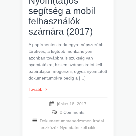
Nyom(tat)ós
segítség a mobil
felhasználók
számára (2017)
A papírmentes iroda egyre népszerűbb
törekvés, a legtöbb munkahelyen
azonban továbbra is szükség van
nyomtatókra, hiszen számos iratot kell
papíralapon megőrizni, egyes nyomtatott
dokumentumokra pedig a […]
Tovább
június 18, 2017
0
Comments
Dokumentummenedzsmen
Irodai
eszközök
Nyomtatni kell cikk