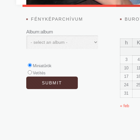
FÉNYKÉPARCHÍVUM
BURO
Album:album
h
3
4
Miniatűrök
10
1
Vetítés
17
1
24
2
31
« feb