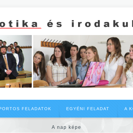
PORTOS FELADATOK
EGYÉNI FELADAT
A 
A nap képe